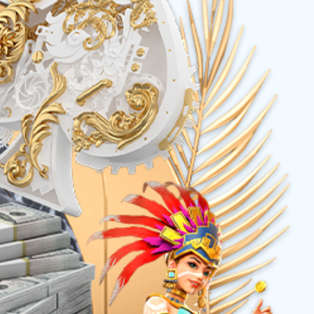
2026-07-26
2026-07-25
2026-07-25
2026-07-25
2026-07-24
2026-07-24
2026-07-23
2026-07-23
2026-07-22
2026-07-22
2026-07-22