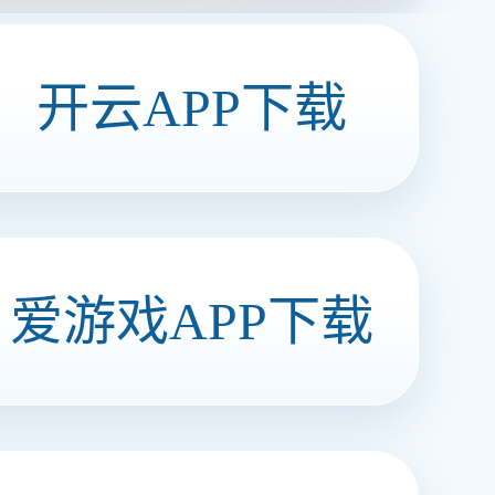
2026-07-17
2026-07-17
2026-06-12
2026-06-12
2026-06-09
2026-06-09
2026-06-08
2026-06-08
2026-06-06
2026-06-06