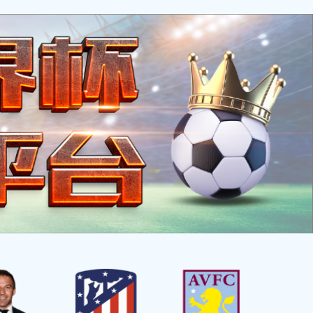
注册入口
2026-08-01
2026-08-01
2026-08-01
2026-07-31
2026-07-31
2026-07-30
2026-07-30