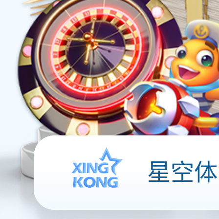
成都蓉城签约韦世豪基本敲定vs武汉三镇劝
卡萨金娜因擦边判罚错失关键分，球员联名
安赛龙近战进攻得分率仅38%，林丹预测其
斯瓦泰克红土赛季胜率93%，萨巴伦卡法网
热刺签下麦迪逊vs纽卡签下托纳利：英超中
恩比德后仰跳投命中率仅38%，76人关键
浙江广厦续约赵岩昊遇瓶颈，球队后卫线深
崔永熙大腿肌肉拉伤恢复七成，广州龙狮锋
詹姆斯生涯总得分突破40000分，NBA历
南京同曦管理层变动影响战绩，西热力江兼任
意大利队中场控球率55% vs 英格兰52%