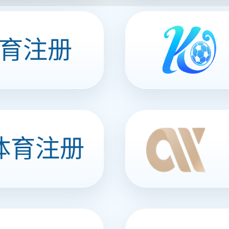
地统治力数据解析
其只秀不传拖累进攻
倍至56%
亿领跑
对位T1，成夺冠关键
效率排名联赛第一
式被批“现代篮球倒退”
则的两次上诉结果截然相反
万欧或为策略