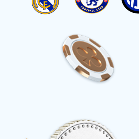
浓眉背部痉挛反复发作，湖人医疗组考虑轮
锡安腿筋拉伤恢复期延长，鹈鹕队医康复方
莱比锡红牛罗泽战术僵化，管理层对比提拔
西甲皇马姆巴佩首赛季，与维尼修斯边路兼
成都蓉城徐正源合同年底到期，续约谈判陷
中国U23亚运会备战期，成耀东帅位不稳，
张镇麟新秀赛季场均13.5分，曾凡博12.1
勇士新赛季将增加库明加低位单打战术，能
CSGO IEM科隆后FaZe核心离队，ropz转
上海久事单打得分占比高达38%，王哲林低
陈清晨_贾一凡连续压迫战术得分率超65%